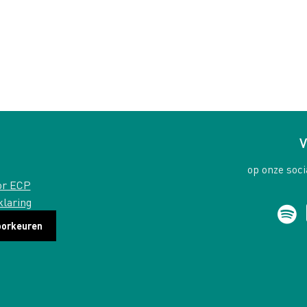
V
op onze soci
or ECP
klaring
oorkeuren