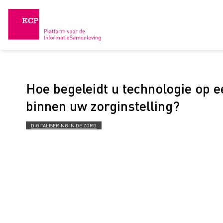
Skip
to
content
Hoe begeleidt u technologie op 
binnen uw zorginstelling?
DIGITALISERING IN DE ZORG