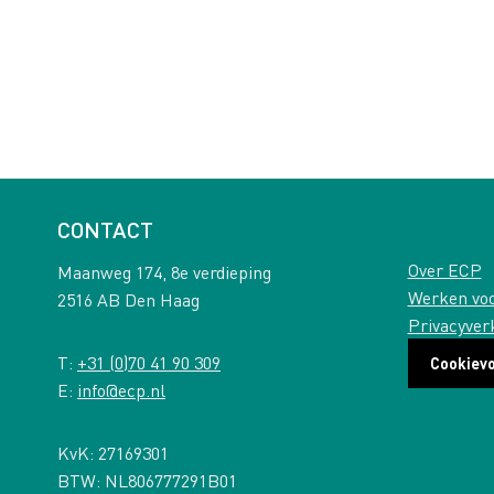
CONTACT
Over ECP
Maanweg 174, 8e verdieping
Werken vo
2516 AB Den Haag
Privacyver
T:
+31 (0)70 41 90 309
Cookiev
E:
info@ecp.nl
KvK: 27169301
BTW: NL806777291B01