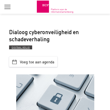
Skip
to
content
Dialoog cyberonveiligheid en
schadeverhaling
DIGITAAL VEILIG
Voeg toe aan agenda