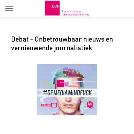
Skip
to
content
Debat - Onbetrouwbaar nieuws en
vernieuwende journalistiek