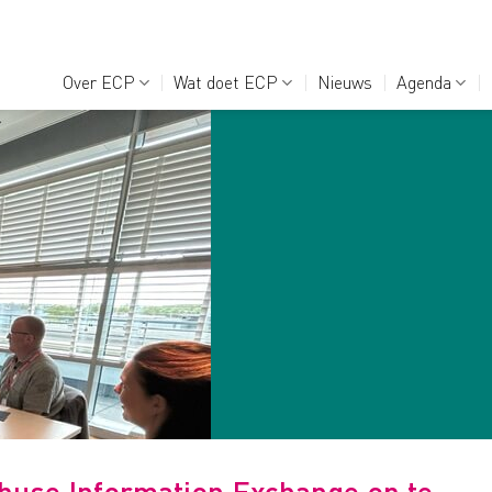
Over ECP
Wat doet ECP
Nieuws
Agenda
Abuse Information Exchange op te